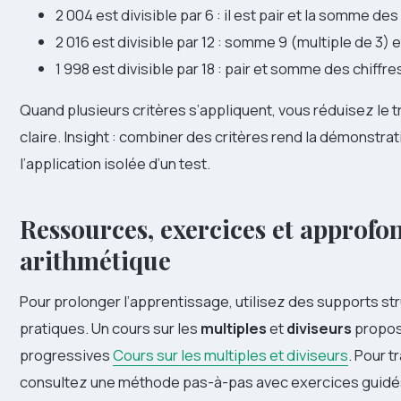
2 004 est divisible par 6 : il est pair et la somme des 
2 016 est divisible par 12 : somme 9 (multiple de 3) e
1 998 est divisible par 18 : pair et somme des chiffre
Quand plusieurs critères s’appliquent, vous réduisez le t
claire. Insight : combiner des critères rend la démonstrat
l’application isolée d’un test.
Ressources, exercices et approfo
arithmétique
Pour prolonger l’apprentissage, utilisez des supports st
pratiques. Un cours sur les
multiples
et
diviseurs
propose
progressives
Cours sur les multiples et diviseurs
. Pour t
consultez une méthode pas-à-pas avec exercices guid