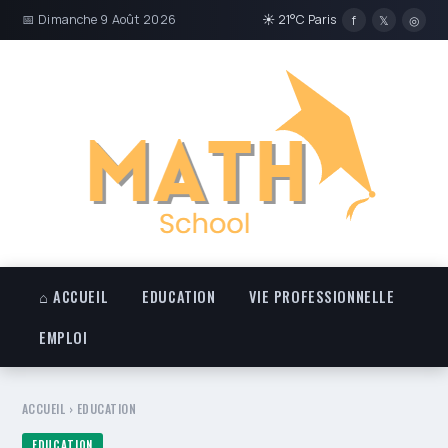
📅 Dimanche 9 Août 2026
☀ 21°C Paris
f
𝕏
◎
⌂ ACCUEIL
EDUCATION
VIE PROFESSIONNELLE
EMPLOI
ACCUEIL
›
EDUCATION
EDUCATION