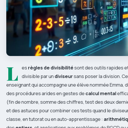
L
es
règles de divisibilité
sont des outils rapides et
divisible par un
diviseur
sans poser la division. Ce
enseignant qui accompagne une élève nommée Emma, d
des procédures arides en gestes de
calcul mental
effic
(fin de nombre, somme des chiffres, test des deux dernie
et des astuces pour combiner ces tests quand le diviseur
classe, en tutorat ou en auto-apprentissage :
arithméti
des
entiers
, et applications aux problèmes de PGCD ou d