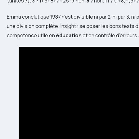
(unités 7).
3
? 1+9+8+7=25 → non.
5
? non.
11
? (1+8)-(9+7
Emma conclut que 1987 n’est divisible ni par 2, ni par 3, ni 
une division complète. Insight : se poser les bons tests 
compétence utile en
éducation
et en contrôle d’erreurs.