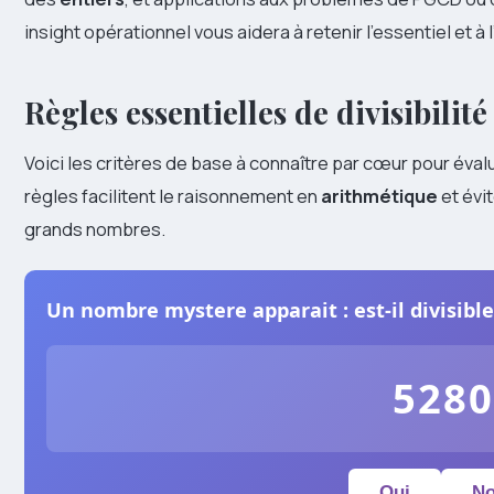
insight opérationnel vous aidera à retenir l’essentiel et 
Règles essentielles de divisibilité (2
Voici les critères de base à connaître par cœur pour évalu
règles facilitent le raisonnement en
arithmétique
et évit
grands nombres.
Un nombre mystere apparait : est-il divisible
5280
Oui
N