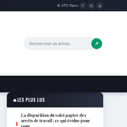
☀ 21°C Paris
f
𝕏
◎
🔎
🔥
LES PLUS LUS
La disparition du volet papier des
arrêts de travail : ce qui évolue pour
1
vous