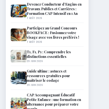
Devenez Conducteur d’Engins en
Travaux Publics et Carrières :
Formation CAP Intensif en 1 An
7 AOÛT 2026
Participez au Grand Concours
BOOKFACE : Fusionnez votre
visage avec vos livres préférés !
7 AOÛT 2026
T1, F1, P1 : Comprendre les
distinctions essentielles
29 JUIN 2026
Guide ultime : astuces et
ressources gratuites pour
maîtriser le codage
29 JUIN 2026
CAP Accompagnant Éducatif
Petite Enfance : une formation en
alternance pour préparer votre
avenir