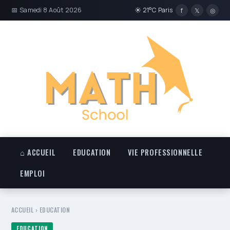
📅 Samedi 8 Août 2026
☀ 21°C Paris
f
𝕏
◎
⌂ ACCUEIL
EDUCATION
VIE PROFESSIONNELLE
EMPLOI
ACCUEIL
›
EDUCATION
EDUCATION