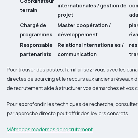
Coordinateur
internationales / gestion de
com
terrain
projet
ada
Chargé de
Master coopération /
plan
programmes
développement
éva
Responsable
Relations internationales /
rés
partenariats
communication
tra
Pour trouver des postes, familiarisez-vous avec les ca
directes de sourcing et le recours aux anciens réseaux d’
de recrutement aide à structurer vos démarches et vos 
Pour approfondir les techniques de recherche, consulte
par approche directe peut offrir des leviers concrets.
Méthodes modernes de recrutement