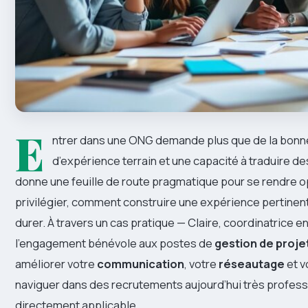
E
ntrer dans une ONG demande plus que de la bonne v
d’expérience terrain et une capacité à traduire de
donne une feuille de route pragmatique pour se rendre o
privilégier, comment construire une expérience pertine
durer. À travers un cas pratique — Claire, coordinatrice e
l’engagement bénévole aux postes de
gestion de proje
améliorer votre
communication
, votre
réseautage
et v
naviguer dans des recrutements aujourd’hui très professi
directement applicable.