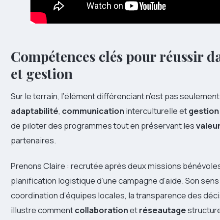
Compétences clés pour réussir d
et gestion
Sur le terrain, l’élément différenciant n’est pas seulemen
adaptabilité
,
communication
interculturelle et
gestion
de piloter des programmes tout en préservant les
valeu
partenaires.
Prenons Claire : recrutée après deux missions bénévoles,
planification logistique d’une campagne d’aide. Son sen
coordination d’équipes locales, la transparence des décis
illustre comment
collaboration
et
réseautage
structure