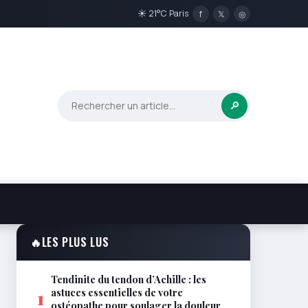
☀ 21°C Paris
f
𝕏
◎
🔎
🔥
LES PLUS LUS
Tendinite du tendon d’Achille : les
astuces essentielles de votre
1
ostéopathe pour soulager la douleur