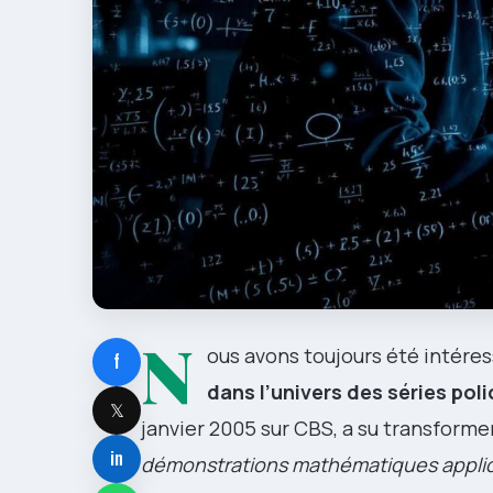
N
ous avons toujours été intéres
f
dans l’univers des séries poli
𝕏
janvier 2005 sur CBS, a su transforme
in
démonstrations mathématiques appli