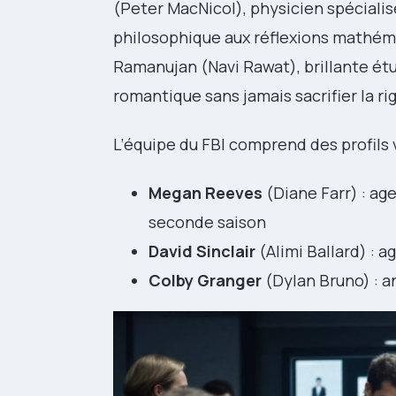
(Peter MacNicol), physicien spéciali
philosophique aux réflexions mathém
Ramanujan (Navi Rawat), brillante ét
romantique sans jamais sacrifier la ri
L’équipe du FBI comprend des profils v
Megan Reeves
(Diane Farr) : ag
seconde saison
David Sinclair
(Alimi Ballard) : 
Colby Granger
(Dylan Bruno) : an