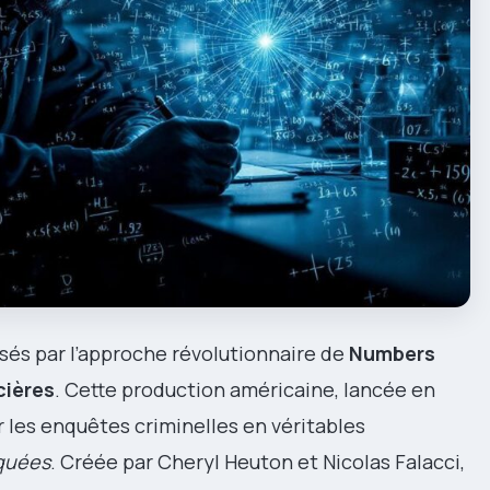
sés par l’approche révolutionnaire de
Numbers
cières
. Cette production américaine, lancée en
r les enquêtes criminelles en véritables
quées
. Créée par Cheryl Heuton et Nicolas Falacci,