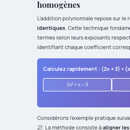
homogènes
L’addition polynomiale repose sur 
identiques
. Cette technique fondame
termes selon leurs exposants respec
identifiant chaque coefficient corr
Calculez rapidement : (2x + 3) × (x
2x² + x – 3
Considérons l’exemple pratique suiva
2)
. La méthode consiste à
aligner l