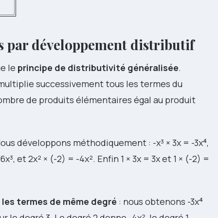
 par développement distributif
ue le
principe de distributivité généralisée
.
ultiplie successivement tous les termes du
ombre de produits élémentaires égal au produit
Nous développons méthodiquement : -x³ × 3x = -3x⁴,
6x³, et 2x² × (-2) = -4x². Enfin 1 × 3x = 3x et 1 × (-2) =
 les termes de même degré
: nous obtenons -3x⁴
our le degré 3. Le degré 2 donne -4x², le degré 1