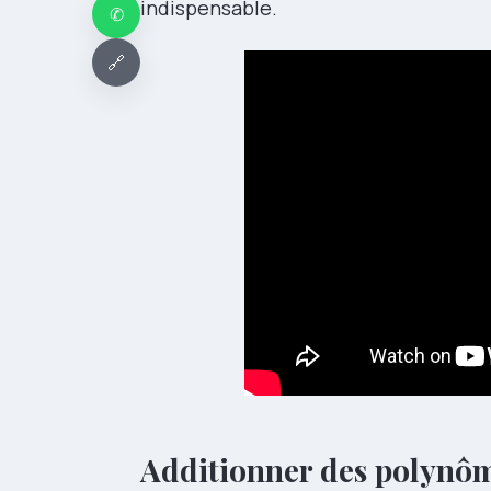
indispensable.
✆
🔗
Additionner des polynôm