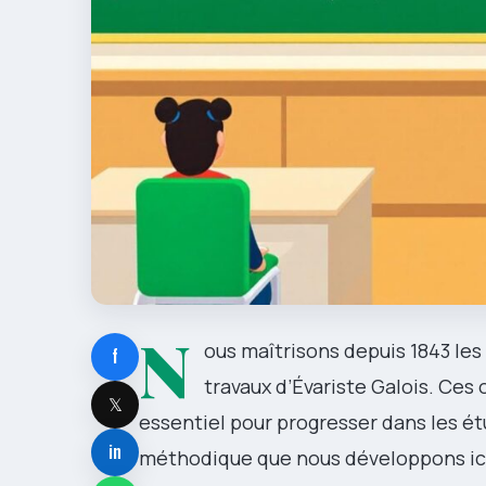
N
ous maîtrisons depuis 1843 le
f
travaux d’Évariste Galois. Ce
𝕏
essentiel pour progresser dans les ét
in
méthodique que nous développons ici