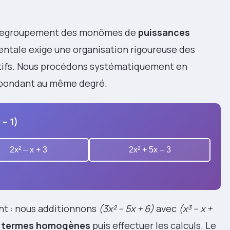
le regroupement des monômes de
puissances
ntale exige une organisation rigoureuse des
tifs. Nous procédons systématiquement en
espondant au même degré.
 – 1)
2x² – x + 3
2x² + 5x – 3
nt : nous additionnons
(3x² – 5x + 6)
avec
(x³ – x +
es termes homogènes
puis effectuer les calculs. Le