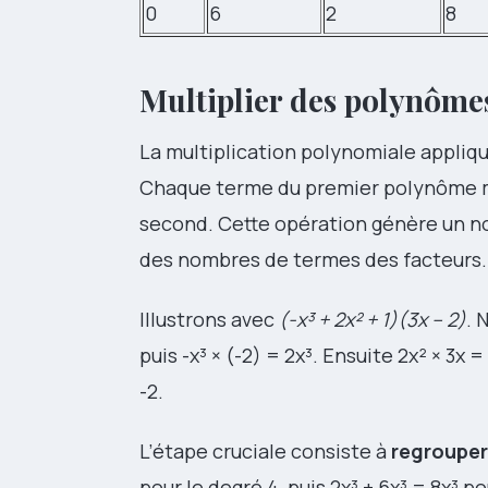
0
6
2
8
Multiplier des polynômes
La multiplication polynomiale appliq
Chaque terme du premier polynôme m
second. Cette opération génère un n
des nombres de termes des facteurs.
Illustrons avec
(-x³ + 2x² + 1)(3x – 2)
. 
puis -x³ × (-2) = 2x³. Ensuite 2x² × 3x = 
-2.
L’étape cruciale consiste à
regrouper
pour le degré 4, puis 2x³ + 6x³ = 8x³ p