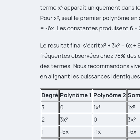
terme x³ apparaît uniquement dans le
Pour x², seul le premier polynôme en 
= -6x. Les constantes produisent 6 + 2
Le résultat final s’écrit x³ + 3x² – 6x
fréquentes observées chez 78% des ét
des termes. Nous recommandons vi
en alignant les puissances identiques
Degré
Polynôme 1
Polynôme 2
So
3
0
1x³
1x³
2
3x²
0
3x²
1
-5x
-1x
-6x