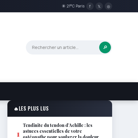
☀ 21°C Paris
f
𝕏
◎
🔎
🔥
LES PLUS LUS
Tendinite du tendon d’Achille : les
astuces essentielles de votre
1
ostéopathe pour soulager la douleur