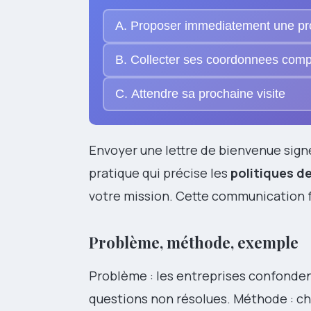
A. Proposer immediatement une pr
B. Collecter ses coordonnees comp
C. Attendre sa prochaine visite
Envoyer une lettre de bienvenue signé
pratique qui précise les
politiques de
votre mission. Cette communication fac
Problème, méthode, exemple
Problème : les entreprises confondent 
questions non résolues. Méthode : ch