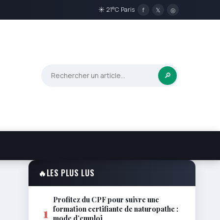
☀ 21°C Paris
f
𝕏
◎
🔎
🔥
LES PLUS LUS
Profitez du CPF pour suivre une
formation certifiante de naturopathe :
1
mode d’emploi