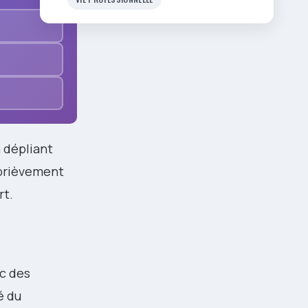
n dépliant
 brièvement
rt.
ec des
é du