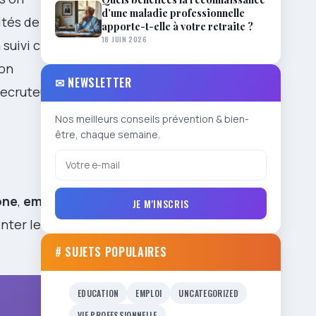
d’une maladie professionnelle
ités de
apporte-t-elle à votre retraite ?
18 JUIN 2026
uivi ciblé
ion
✉ NEWSLETTER
recruteurs
Nos meilleurs conseils prévention & bien-
être, chaque semaine.
one
,
email
et
JE M'INSCRIS
enter le CRM
# SUJETS POPULAIRES
EDUCATION
EMPLOI
UNCATEGORIZED
VIE PROFESSIONNELLE