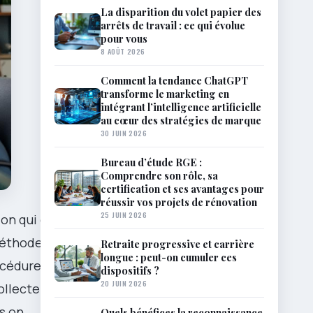
La disparition du volet papier des
arrêts de travail : ce qui évolue
pour vous
8 AOÛT 2026
Comment la tendance ChatGPT
transforme le marketing en
intégrant l’intelligence artificielle
au cœur des stratégies de marque
30 JUIN 2026
Bureau d’étude RGE :
Comprendre son rôle, sa
certification et ses avantages pour
réussir vos projets de rénovation
25 JUIN 2026
ion qui doit
 méthode
Retraite progressive et carrière
longue : peut-on cumuler ces
océdures
dispositifs ?
20 JUIN 2026
ollecte
s on
Quels bénéfices la reconnaissance