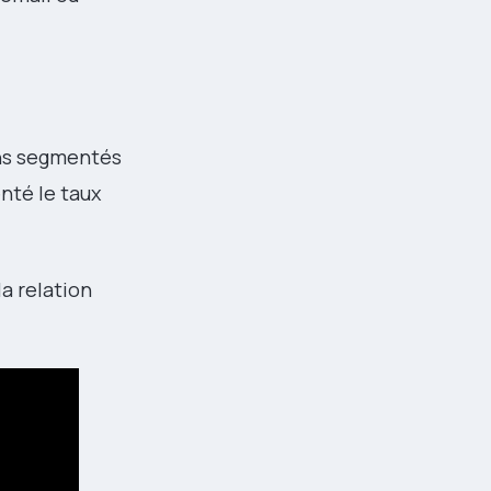
ons segmentés
enté le taux
la relation