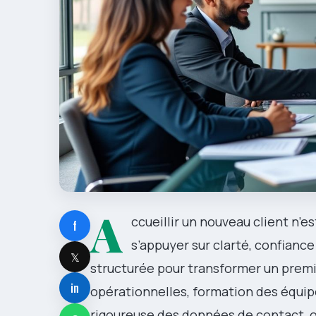
A
ccueillir un nouveau client n’es
f
s’appuyer sur clarté, confianc
𝕏
structurée pour transformer un premi
in
opérationnelles, formation des équip
rigoureuse des données de contact, 