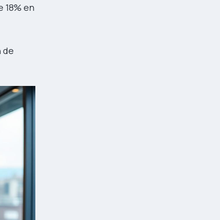
de 18% en
n de