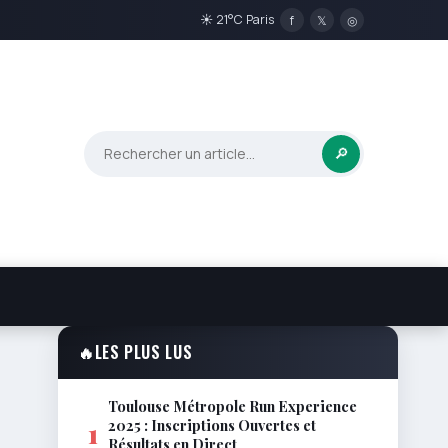
☀ 21°C Paris
f
𝕏
◎
🔎
🔥
LES PLUS LUS
Toulouse Métropole Run Experience
2025 : Inscriptions Ouvertes et
1
Résultats en Direct