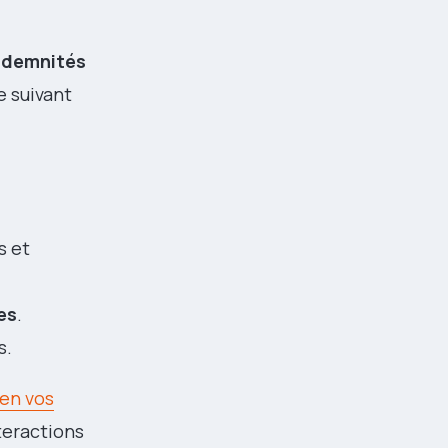
ndemnités
e suivant
s et
es
.
s.
ien vos
nteractions