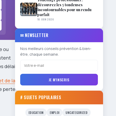
découvrez les 5 tondeuses
incontournables pour un rendu
parfait
16 JUIN 2026
✉ NEWSLETTER
e ou
Nos meilleurs conseils prévention & bien-
être, chaque semaine.
stent
s délais.
JE M'INSCRIS
 de la loi et
te perte
# SUJETS POPULAIRES
EDUCATION
EMPLOI
UNCATEGORIZED