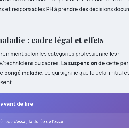
urs et responsables RH à prendre des décisions doc
aladie : cadre légal et effets
éremment selon les catégories professionnelles :
e/techniciens ou cadres. La
suspension
de cette pér
de
congé maladie
, ce qui signifie que le délai initial 
bsent.
avant de lire
iode d’essai, la durée de l’essai :