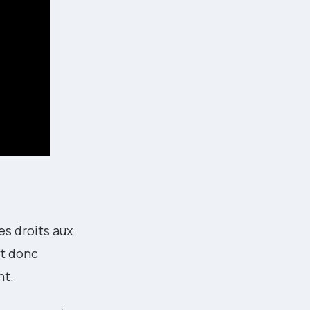
es droits aux
st donc
nt.