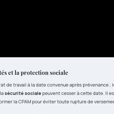
s et la protection sociale
at de travail à la date convenue après prévenance ; l
la
sécurité sociale
peuvent cesser à cette date. Il e
informer la CPAM pour éviter toute rupture de verseme