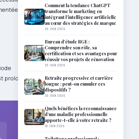
Comment la tendance ChatGPT
umentées et
transforme le marketing en
intégrant l’intelligence artificielle
au cœur des stratégies de marque
30 JUIN 2026
Bureau d’étude RGE :
Comprendre son rôle, sa
certification et ses avantages pour
réussir vos projets de rénovation
25 JUIN 2026
iode
est prolongé
Retraite progressive et carrière
longue : peut-on cumuler ces
dispositifs ?
20 JUIN 2026
Quels bénéfices la reconnaissance
d’une maladie professionnelle
apporte-t-elle à votre retraite ?
18 JUIN 2026
Toilettage professionnel :