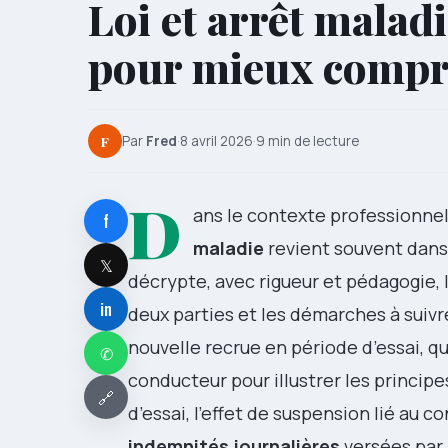
Loi et arrêt malad
pour mieux compre
F
Par
Fred
·
8 avril 2026
·
9 min de lecture
D
ans le contexte professionnel
f
maladie
revient souvent dans 
𝕏
décrypte, avec rigueur et pédagogie, 
in
deux parties et les démarches à suivre
nouvelle recrue en période d’essai, q
✆
conducteur pour illustrer les principe
🔗
d’essai, l’effet de suspension lié au 
indemnités journalières
versées par 