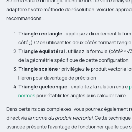
Selon la nature du triangle identifié lors de votre analyse
adapterez votre méthode de résolution. Voici les appro
recommandons :
Triangle rectangle
: appliquez directement la form
côté₂) / 2 en utilisant les deux côtés formant l’angle
Triangle équilatéral
: utilisez la formule (côté² × √
de la géométrie spécifique de cette configuration
Triangle scalène
: privilégiez le produit vectoriel 
Héron pour davantage de précision
Triangle quelconque
: exploitez la relation entre
p
normes
pour établir les angles puis calculer l’aire
Dans certains cas complexes, vous pourrez également re
direct via
la norme du produit vectoriel
. Cette technique 
avancée présente l’avantage de fonctionner quelle que so