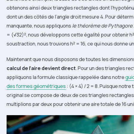
obtenons ainsi deux triangles rectangles dont l’hypotén
dont un des côtés de l’angle droit mesure 4. Pour détermi
manquante, nous appliquons
le théorème de Pythagore
= (√32)², nous développons cette égalité pour obtenir h² 
soustraction, nous trouvons h² = 16, ce qui nous donne un
Maintenant que nous disposons de toutes les dimension
calcul de l’aire devient direct
. Pour un des triangles re
appliquons la formule classique rappelée dans notre
guid
des formes géométriques
: (4 × 4) / 2 = 8. Puisque notre 
original se compose de deux de ces triangles rectangles
multiplions par deux pour obtenir une aire totale de 16 un