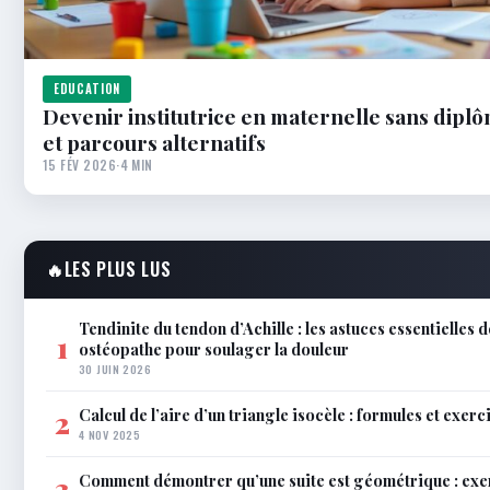
EDUCATION
Devenir institutrice en maternelle sans diplô
et parcours alternatifs
15 FÉV 2026
·
4 MIN
🔥
LES PLUS LUS
Tendinite du tendon d’Achille : les astuces essentielles d
1
ostéopathe pour soulager la douleur
30 JUIN 2026
Calcul de l’aire d’un triangle isocèle : formules et exerc
2
4 NOV 2025
Comment démontrer qu’une suite est géométrique : exe
3