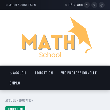
📅 Jeudi 6 Août 2026
☀ 21°C Paris
f
𝕏
◎
⌂ ACCUEIL
EDUCATION
VIE PROFESSIONNELLE
EMPLOI
ACCUEIL
›
EDUCATION
EDUCATION