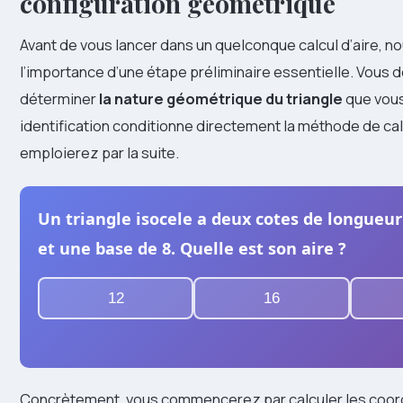
configuration géométrique
Avant de vous lancer dans un quelconque calcul d’aire, no
l’importance d’une étape préliminaire essentielle. Vous
déterminer
la nature géométrique du triangle
que vous
identification conditionne directement la méthode de ca
emploierez par la suite.
Un triangle isocele a deux cotes de longueur
et une base de 8. Quelle est son aire ?
12
16
Concrètement, vous commencerez par calculer les coo