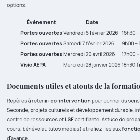
options.
Événement
Date
Portes ouvertes
Vendredi 6 février 2026
16h30 –
Portes ouvertes
Samedi 7 février 2026
9h00 – 
Portes ouvertes
Mercredi 29 avril 2026
17h00 –
Visio AEPA
Mercredi 28 janvier 2026
18h30 (i
Documents utiles et atouts de la formati
Repères à retenir:
co-intervention
pour donner du sens
Seconde, projets culturels et développement durable, in
centre de ressources et
LSF
certifiante. Astuce de prépa
cours, bénévolat, tutos médias) et reliez-les aux
foncti
d’avance.