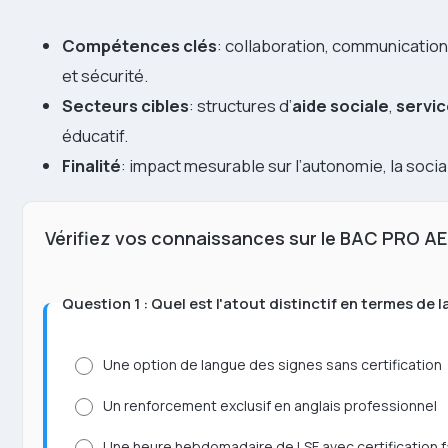
Compétences clés
: collaboration, communication
et sécurité.
Secteurs cibles
: structures d’
aide sociale
,
servic
éducatif.
Finalité
: impact mesurable sur l’autonomie, la social
Vérifiez vos connaissances sur le BAC PRO A
Question 1 : Quel est l'atout distinctif en termes d
Une option de langue des signes sans certification
Un renforcement exclusif en anglais professionnel
Une heure hebdomadaire de LSF avec certification f