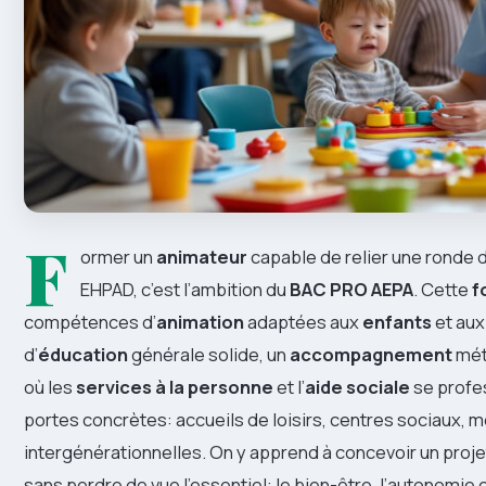
F
ormer un
animateur
capable de relier une ronde 
EHPAD, c’est l’ambition du
BAC PRO AEPA
. Cette
f
compétences d’
animation
adaptées aux
enfants
et au
d’
éducation
générale solide, un
accompagnement
mét
où les
services à la personne
et l’
aide sociale
se profes
portes concrètes: accueils de loisirs, centres sociaux,
intergénérationnelles. On y apprend à concevoir un projet
sans perdre de vue l’essentiel: le bien-être, l’autonomie 