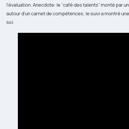
l’évaluation. Anecdote: le “café des talents” monté par 
autour d’un carnet de compétences; le suivi a montré une 
soi.