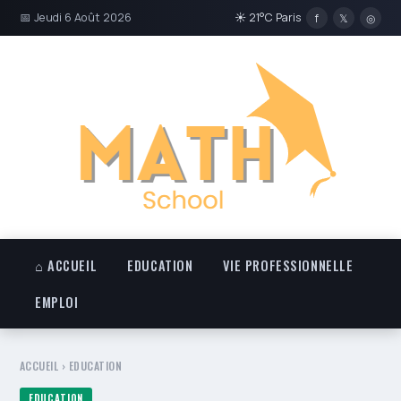
📅 Jeudi 6 Août 2026
☀ 21°C Paris
f
𝕏
◎
⌂ ACCUEIL
EDUCATION
VIE PROFESSIONNELLE
EMPLOI
ACCUEIL
›
EDUCATION
EDUCATION