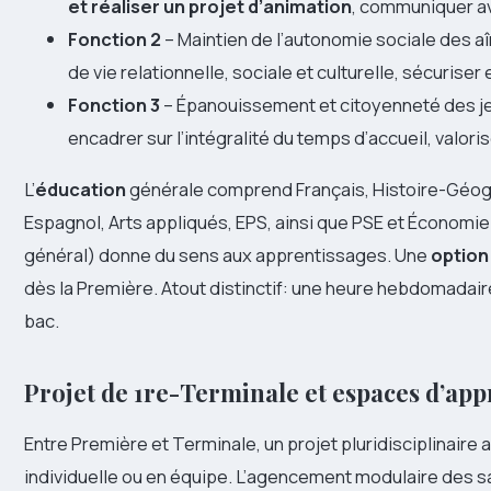
et réaliser un projet d’animation
, communiquer av
Fonction 2
– Maintien de l’autonomie sociale des aî
de vie relationnelle, sociale et culturelle, sécuriser 
Fonction 3
– Épanouissement et citoyenneté des je
encadrer sur l’intégralité du temps d’accueil, valoris
L’
éducation
générale comprend Français, Histoire-Géog
Espagnol, Arts appliqués, EPS, ainsi que PSE et Économi
général) donne du sens aux apprentissages. Une
option 
dès la Première. Atout distinctif: une heure hebdomadai
bac.
Projet de 1re-Terminale et espaces d’app
Entre Première et Terminale, un projet pluridisciplinaire 
individuelle ou en équipe. L’agencement modulaire des sall