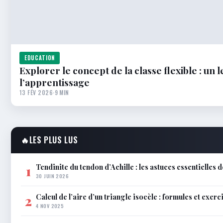
EDUCATION
Explorer le concept de la classe flexible : un
l’apprentissage
13 FÉV 2026
·
9 MIN
🔥
LES PLUS LUS
Tendinite du tendon d’Achille : les astuces essentielles
1
30 JUIN 2026
Calcul de l’aire d’un triangle isocèle : formules et exerc
2
4 NOV 2025