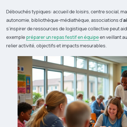
Débouchés typiques: accueil de loisirs, centre social, m
autonomie, bibliothèque-médiathèque, associations d’
a
s’inspirer de ressources de logistique collective peut aid
exemple
préparer un repas festif en équipe
en veillant a
relier activité, objectifs et impacts mesurables.