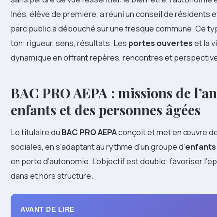
Inès, élève de première, a réuni un conseil de résidents e
parc public a débouché sur une fresque commune. Ce type
ton: rigueur, sens, résultats. Les
portes ouvertes
et la 
dynamique en offrant repères, rencontres et perspectiv
BAC PRO AEPA : missions de l’an
enfants et des personnes âgées
Le titulaire du
BAC PRO AEPA
conçoit et met en œuvre des
sociales, en s’adaptant au rythme d’un groupe d’
enfants
en perte d’autonomie. L’objectif est double: favoriser l’é
dans et hors structure.
AVANT DE LIRE