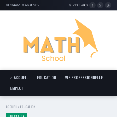
📅 Samedi 8 Août 2026
☀ 21°C Paris
f
𝕏
◎
⌂ ACCUEIL
EDUCATION
VIE PROFESSIONNELLE
EMPLOI
ACCUEIL
›
EDUCATION
EDUCATION