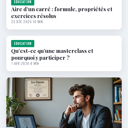
EDUCATION
Aire d’un carré : formule, propriétés et
exercices résolus
23 DÉC 2025
·
10 MIN
EDUCATION
Qu’est-ce qu’une masterclass et
pourquoi y participer ?
7 AVR 2026
·
8 MIN