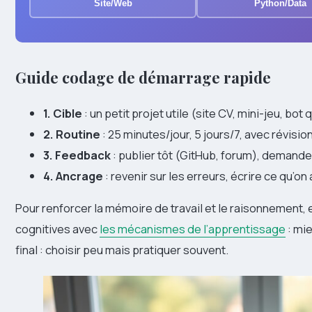
Site/Web
Python/Data
Guide codage de démarrage rapide
1. Cible
: un petit projet utile (site CV, mini-jeu, bo
2. Routine
: 25 minutes/jour, 5 jours/7, avec révisio
3. Feedback
: publier tôt (GitHub, forum), demander
4. Ancrage
: revenir sur les erreurs, écrire ce qu’o
Pour renforcer la mémoire de travail et le raisonnement,
cognitives avec
les mécanismes de l’apprentissage
: mie
final : choisir peu mais pratiquer souvent.