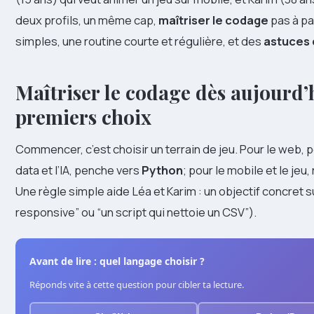
deux profils, un même cap,
maîtriser le codage
pas à pas
simples, une routine courte et régulière, et des
astuces
Maîtriser le codage dès aujourd’h
premiers choix
Commencer, c’est choisir un terrain de jeu. Pour le web, 
data et l’IA, penche vers
Python
; pour le mobile et le jeu
Une règle simple aide Léa et Karim : un objectif concret
responsive” ou “un script qui nettoie un CSV”).
Avant de lire : quel langage choisir ?
Réponds vite à cette question pour cibler ta lecture.