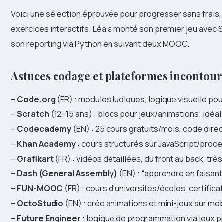
Voici une sélection éprouvée pour progresser sans frais
exercices interactifs. Léa a monté son premier jeu avec
son reporting via Python en suivant deux MOOC.
Astuces codage et plateformes incontou
–
Code.org
(FR) : modules ludiques, logique visuelle pou
–
Scratch
(12–15 ans) : blocs pour jeux/animations; idéa
–
Codecademy
(EN) : 25 cours gratuits/mois, code dire
–
Khan Academy
: cours structurés sur JavaScript/proc
–
Grafikart
(FR) : vidéos détaillées, du front au back, très
–
Dash (General Assembly)
(EN) : “apprendre en faisant
–
FUN-MOOC
(FR) : cours d’universités/écoles, certifica
–
OctoStudio
(EN) : crée animations et mini-jeux sur mobi
–
Future Engineer
: logique de programmation via jeux p