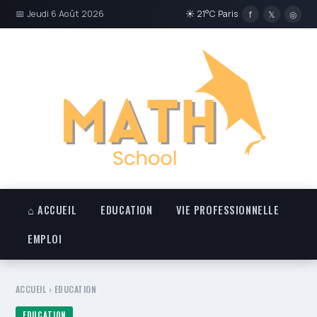
📅 Jeudi 6 Août 2026
☀ 21°C Paris
f
𝕏
◎
⌂ ACCUEIL
EDUCATION
VIE PROFESSIONNELLE
EMPLOI
ACCUEIL
›
EDUCATION
EDUCATION