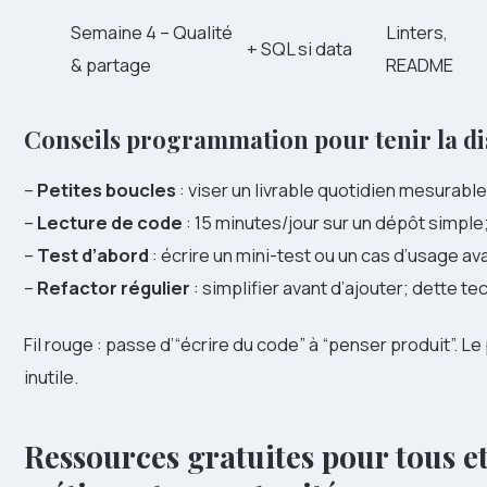
Semaine 4 – Qualité
Linters,
+ SQL si data
& partage
README
Conseils programmation pour tenir la di
–
Petites boucles
: viser un livrable quotidien mesurabl
–
Lecture de code
: 15 minutes/jour sur un dépôt simple
–
Test d’abord
: écrire un mini-test ou un cas d’usage ava
–
Refactor régulier
: simplifier avant d’ajouter; dette t
Fil rouge : passe d’“écrire du code” à “penser produit”. L
inutile.
Ressources gratuites pour tous et