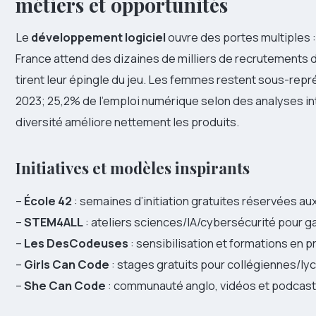
métiers et opportunités
Le
développement logiciel
ouvre des portes multiples : w
France attend des dizaines de milliers de recrutements d
tirent leur épingle du jeu. Les femmes restent sous-re
2023; 25,2% de l’emploi numérique selon des analyses int
diversité améliore nettement les produits.
Initiatives et modèles inspirants
–
École 42
: semaines d’initiation gratuites réservées a
–
STEM4ALL
: ateliers sciences/IA/cybersécurité pour g
–
Les DesCodeuses
: sensibilisation et formations en 
–
Girls Can Code
: stages gratuits pour collégiennes/ly
–
She Can Code
: communauté anglo, vidéos et podcast