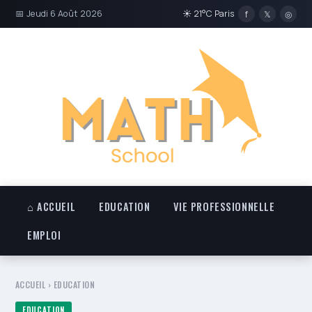
📅 Jeudi 6 Août 2026
☀ 21°C Paris
f
𝕏
◎
⌂ ACCUEIL
EDUCATION
VIE PROFESSIONNELLE
EMPLOI
ACCUEIL
›
EDUCATION
EDUCATION