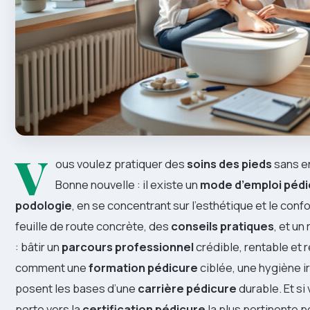
V
ous voulez pratiquer des
soins des pieds
sans en
Bonne nouvelle : il existe un
mode d’emploi pédi
podologie
, en se concentrant sur l’esthétique et le conf
feuille de route concrète, des
conseils pratiques
, et un
: bâtir un
parcours professionnel
crédible, rentable et
comment une
formation pédicure
ciblée, une hygiène ir
posent les bases d’une
carrière pédicure
durable. Et si
porte vers la
certification pédicure
la plus pertinente p