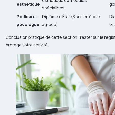
esthétique ou modules
esthétique
go
spécialisés
Pédicure-
Diplôme d’État (3 ans en école
Di
podologue
agréée)
or
Conclusion pratique de cette section : rester sur le regis
protège votre activité.