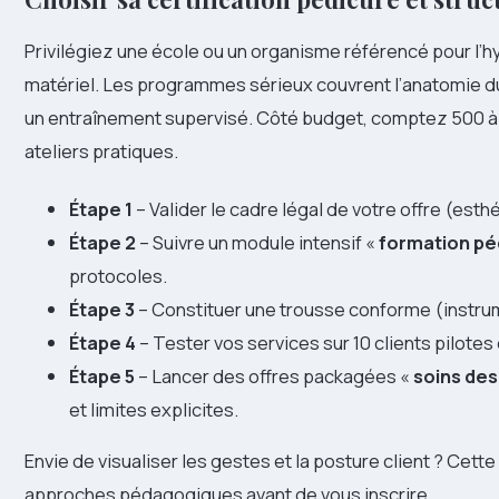
Privilégiez une école ou un organisme référencé pour l’hyg
matériel. Les programmes sérieux couvrent l’anatomie du
un entraînement supervisé. Côté budget, comptez 500 à 2
ateliers pratiques.
Étape 1
– Valider le cadre légal de votre offre (est
Étape 2
– Suivre un module intensif «
formation pé
protocoles.
Étape 3
– Constituer une trousse conforme (instrum
Étape 4
– Tester vos services sur 10 clients pilotes
Étape 5
– Lancer des offres packagées «
soins des
et limites explicites.
Envie de visualiser les gestes et la posture client ? Cet
approches pédagogiques avant de vous inscrire.