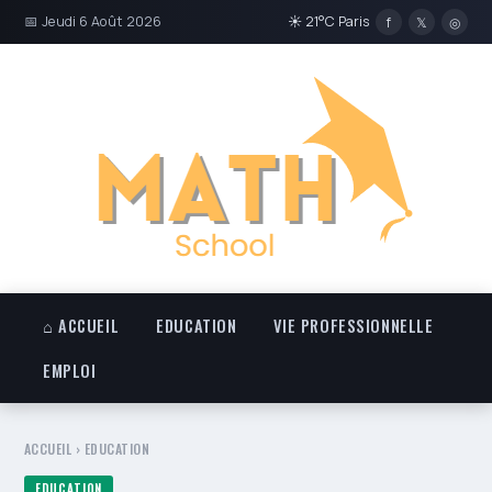
📅 Jeudi 6 Août 2026
☀ 21°C Paris
f
𝕏
◎
⌂ ACCUEIL
EDUCATION
VIE PROFESSIONNELLE
EMPLOI
ACCUEIL
›
EDUCATION
EDUCATION