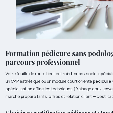
Formation pédicure sans podolog
parcours professionnel
Votre feuille de route tient en trois temps : socle, spéci
un CAP esthétique ou un module court orienté
pédicure
spécialisation affine les techniques (fraisage doux, env
marché prépare tarifs, offres et relation client — c’est ici 
Choisir sa
certification pédicure
et struc