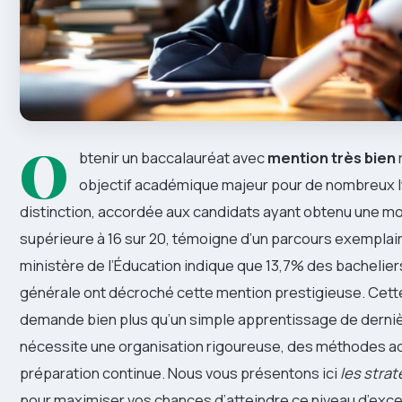
O
btenir un baccalauréat avec
mention très bien
objectif académique majeur pour de nombreux 
distinction, accordée aux candidats ayant obtenu une 
supérieure à 16 sur 20, témoigne d’un parcours exemplair
ministère de l’Éducation indique que 13,7% des bacheliers
générale ont décroché cette mention prestigieuse. Cett
demande bien plus qu’un simple apprentissage de dernièr
nécessite une organisation rigoureuse, des méthodes a
préparation continue. Nous vous présentons ici
les strat
pour maximiser vos chances d’atteindre ce niveau d’exce