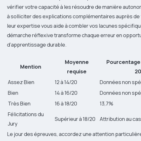
vérifier votre capacité à les résoudre de manière autono
à solliciter des explications complémentaires auprès de
leur expertise vous aide à combler vos lacunes spécifiq
démarche réflexive transforme chaque erreur en opport
d’apprentissage durable.
Moyenne
Pourcentage 
Mention
requise
20
Assez Bien
12 à 14/20
Données non spé
Bien
14 à 16/20
Données non spé
Très Bien
16 à 18/20
13,7%
Félicitations du
Supérieur à 18/20
Attribution au cas
Jury
Le jour des épreuves, accordez une attention particulière