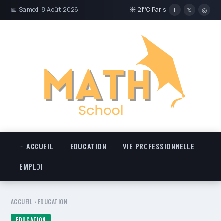
📅 Samedi 8 Août 2026
☀ 21°C Paris
f
𝕏
◎
⌂ ACCUEIL
EDUCATION
VIE PROFESSIONNELLE
EMPLOI
ACCUEIL
›
EDUCATION
EDUCATION