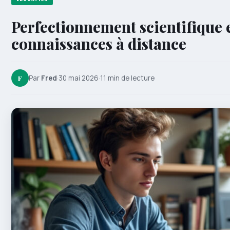
Perfectionnement scientifique e
connaissances à distance
F
Par
Fred
·
30 mai 2026
·
11 min de lecture