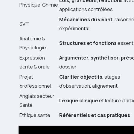
Lois, grandeurs, réactions
ave
Physique‑Chimie
applications contrôlées
Mécanismes du vivant
, raisonn
SVT
expérimental
Anatomie &
Structures et fonctions
essenti
Physiologie
Expression
Argumenter, synthétiser, prés
écrite & orale
dossier
Projet
Clarifier objectifs
, stages
professionnel
d’observation, alignement
Anglais secteur
Lexique clinique
et lecture d’art
Santé
Éthique santé
Référentiels et cas pratiques