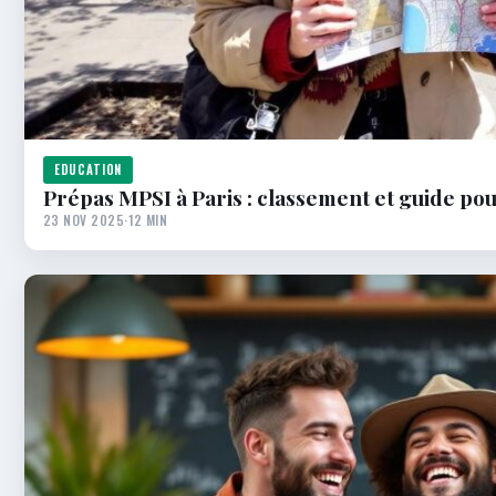
EDUCATION
Prépas MPSI à Paris : classement et guide pou
23 NOV 2025
·
12 MIN