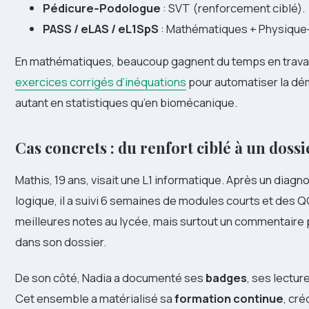
Pédicure‑Podologue
: SVT (renforcement ciblé).
PASS / eLAS / eL1SpS
: Mathématiques + Physique
En mathématiques, beaucoup gagnent du temps en travaill
exercices corrigés d’inéquations
pour automatiser la dé
autant en statistiques qu’en biomécanique.
Cas concrets : du renfort ciblé à un doss
Mathis, 19 ans, visait une L1 informatique. Après un diag
logique, il a suivi 6 semaines de modules courts et des Q
meilleures notes au lycée, mais surtout un commentaire p
dans son dossier.
De son côté, Nadia a documenté ses
badges
, ses lectur
Cet ensemble a matérialisé sa
formation continue
, cré