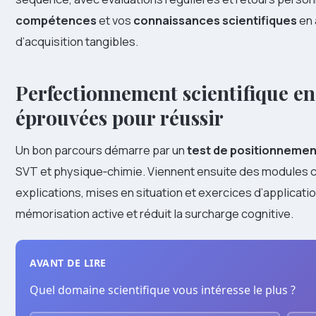
compétences
et vos
connaissances scientifiques
en 
d’acquisition tangibles.
Perfectionnement scientifique en
éprouvées pour réussir
Un bon parcours démarre par un
test de positionnemen
SVT et physique‑chimie. Viennent ensuite des modules 
explications, mises en situation et exercices d’applicatio
mémorisation active et réduit la surcharge cognitive.
AVANT DE LIRE
Quel domaine scientifique vous intéresse le plus ?