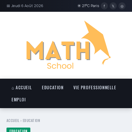
📅 Jeudi 6 Août 2026
☀ 21°C Paris
f
𝕏
◎
⌂ ACCUEIL
EDUCATION
VIE PROFESSIONNELLE
EMPLOI
ACCUEIL
›
EDUCATION
EDUCATION