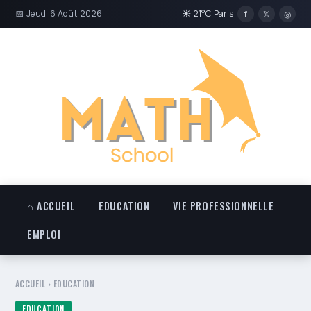
📅 Jeudi 6 Août 2026
☀ 21°C Paris
f
𝕏
◎
⌂ ACCUEIL
EDUCATION
VIE PROFESSIONNELLE
EMPLOI
ACCUEIL
›
EDUCATION
EDUCATION