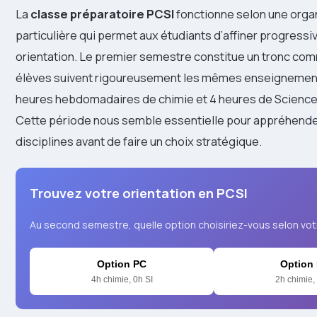
La
classe préparatoire PCSI
fonctionne selon une orga
particulière qui permet aux étudiants d’affiner progressi
orientation. Le premier semestre constitue un tronc com
élèves suivent rigoureusement les mêmes enseignements
heures hebdomadaires de chimie et 4 heures de Sciences
Cette période nous semble essentielle pour appréhender
disciplines avant de faire un choix stratégique.
Trouvez votre orientation en PCSI
Au second semestre, quelle option choisiriez-vous selon votr
Option PC
Option 
4h chimie, 0h SI
2h chimie,