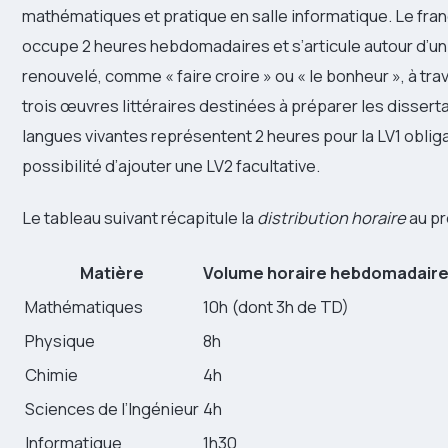
mathématiques et pratique en salle informatique. Le fra
occupe 2 heures hebdomadaires et s’articule autour d’u
renouvelé, comme « faire croire » ou « le bonheur », à tra
trois œuvres littéraires destinées à préparer les dissert
langues vivantes représentent 2 heures pour la LV1 obliga
possibilité d’ajouter une LV2 facultative.
Le tableau suivant récapitule la
distribution horaire
au pr
Matière
Volume horaire hebdomadair
Mathématiques
10h (dont 3h de TD)
Physique
8h
Chimie
4h
Sciences de l’Ingénieur
4h
Informatique
1h30