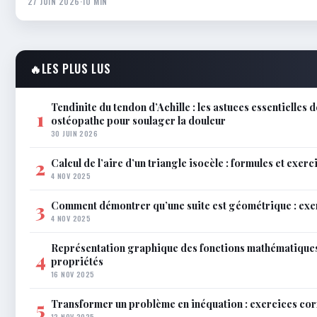
27 JUIN 2026
·
10 MIN
🔥
LES PLUS LUS
Tendinite du tendon d’Achille : les astuces essentielles d
1
ostéopathe pour soulager la douleur
30 JUIN 2026
Calcul de l’aire d’un triangle isocèle : formules et exerc
2
4 NOV 2025
Comment démontrer qu’une suite est géométrique : exe
3
4 NOV 2025
Représentation graphique des fonctions mathématiques
4
propriétés
16 NOV 2025
Transformer un problème en inéquation : exercices co
5
12 NOV 2025