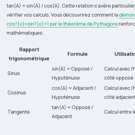
tan(A) = sin(A) / cos(A). Cette relation s’avère particuli
vérifier vos calculs. Vous découvrirez comment la
démons
cos²(x)+sin²(x)=1 par le théorème de Pythagore
renfor
mathématiques.
Rapport
Formule
Utilisati
trigonométrique
sin(A) = Opposé /
Calcul avec l
Sinus
Hypoténuse
côté opposé
cos(A) = Adjacent /
Calcul avec l
Cosinus
Hypoténuse
côté adjacen
tan(A) = Opposé /
Tangente
Calcul entre 
Adjacent