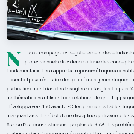
N
ous accompagnons régulièrement des étudiants
professionnels dans leur maîtrise des concept
fondamentaux. Les
rapports trigonométriques
constitu
essentiel pour résoudre des problèmes géométriques 
particulièrement dans les triangles rectangles. Depuis l’A
mathématiciens utilisent ces relations : le grec Hipparq
développa vers 150 avant J.-C. les premières tables trig
marquant ainsi le début d’une discipline qui traverse les s
Aujourd’hui, nous estimons que plus de 85% des probl
pratiques dans l’ingénierie nécessitent la compréhensio