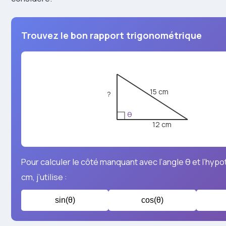
Trouvez le bon rapport trigonométrique
15 cm
?
θ
12 cm
Pour calculer le côté manquant avec l’angle θ et l’hyp
cm, j’utilise :
sin(θ)
cos(θ)