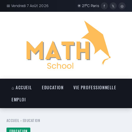
📅 Vendredi 7 Août 2026
☀ 21°C Paris
f
𝕏
◎
⌂ ACCUEIL
EDUCATION
VIE PROFESSIONNELLE
EMPLOI
ACCUEIL
›
EDUCATION
EDUCATION