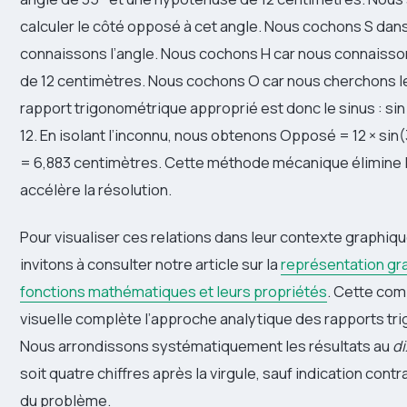
calculer le côté opposé à cet angle. Nous cochons S dan
connaissons l’angle. Nous cochons H car nous connaisso
de 12 centimètres. Nous cochons O car nous cherchons l
rapport trigonométrique approprié est donc le sinus : si
12. En isolant l’inconnu, nous obtenons Opposé = 12 × sin(
= 6,883 centimètres. Cette méthode mécanique élimine l
accélère la résolution.
Pour visualiser ces relations dans leur contexte graphiq
invitons à consulter notre article sur la
représentation gr
fonctions mathématiques et leurs propriétés
. Cette co
visuelle complète l’approche analytique des rapports tr
Nous arrondissons systématiquement les résultats au
di
soit quatre chiffres après la virgule, sauf indication cont
du problème.