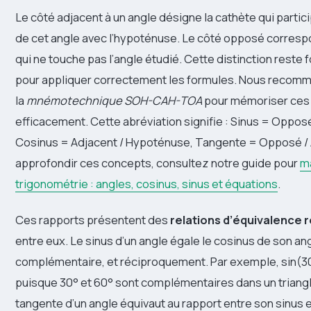
Le côté adjacent à un angle désigne la cathète qui partici
de cet angle avec l’hypoténuse. Le côté opposé correspo
qui ne touche pas l’angle étudié. Cette distinction reste
pour appliquer correctement les formules. Nous recomma
la
mnémotechnique SOH-CAH-TOA
pour mémoriser ces
efficacement. Cette abréviation signifie : Sinus = Oppos
Cosinus = Adjacent / Hypoténuse, Tangente = Opposé / 
approfondir ces concepts, consultez notre guide pour
ma
trigonométrie : angles, cosinus, sinus et équations
.
Ces rapports présentent des
relations d’équivalence
entre eux. Le sinus d’un angle égale le cosinus de son an
complémentaire, et réciproquement. Par exemple, sin(3
puisque 30° et 60° sont complémentaires dans un triangl
tangente d’un angle équivaut au rapport entre son sinus e