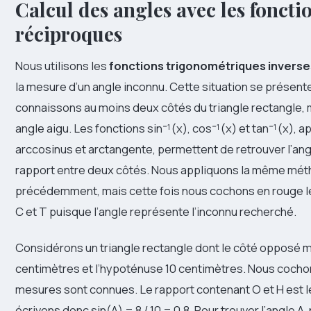
Calcul des angles avec les foncti
réciproques
Nous utilisons les
fonctions trigonométriques inverse
la mesure d’un angle inconnu. Cette situation se présent
connaissons au moins deux côtés du triangle rectangle, 
angle aigu. Les fonctions sin⁻¹(x), cos⁻¹(x) et tan⁻¹(x), 
arccosinus et arctangente, permettent de retrouver l’angl
rapport entre deux côtés. Nous appliquons la même mé
précédemment, mais cette fois nous cochons en rouge les
C et T puisque l’angle représente l’inconnu recherché.
Considérons un triangle rectangle dont le côté opposé 
centimètres et l’hypoténuse 10 centimètres. Nous cochon
mesures sont connues. Le rapport contenant O et H est l
écrivons donc sin(A) = 8 / 10 = 0,8. Pour trouver l’angle A