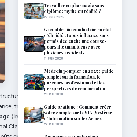
Travailler en pharmacie sans
diplôme : mythe ou réalité ?
22 JUIN 2026
Grenoble : un conducteur en état
d’ébriété et sous influence sans
permis déclenche une course-
poursuite tumultueuse avec
plusieurs accidents
11 JUIN 2026
Médecin pompier en 2025 : guide
complet sur la formation, le
parcours professionnel et les
perspectives de rémunération
23 MAI 2026
structuré, où
ance, trois
Guide pratique : Comment créer
votre compte sur le SIA (Système
tage
(intégré
d’Information sur les Armes
22 MAI 2026
al Classe 1
,
coûts de la
Découvrez 20 professions