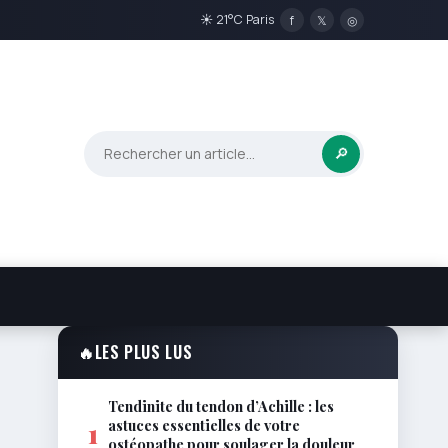
☀ 21°C Paris
f
𝕏
◎
🔎
🔥
LES PLUS LUS
Tendinite du tendon d’Achille : les
astuces essentielles de votre
1
ostéopathe pour soulager la douleur