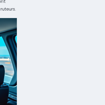
rit
cruteurs.