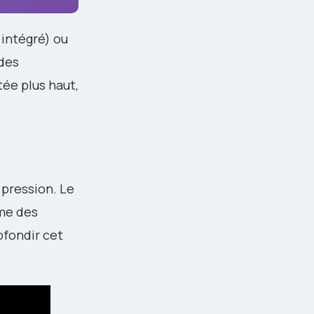
intégré) ou
des
itée plus haut,
 pression. Le
mme des
ofondir cet