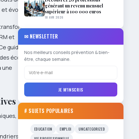
générant un revenu mensuel
 et évolutive.
supérieur à 100 000 euros
18 AVR 2026
a transformé
✉ NEWSLETTER
CRM et
 Ce guide
Nos meilleurs conseils prévention & bien-
 des écoles,
être, chaque semaine.
à une
JE M'INSCRIS
ives
# SUJETS POPULAIRES
iques, puis
EDUCATION
EMPLOI
UNCATEGORIZED
ndriers,
VIE PROFESSIONNELLE