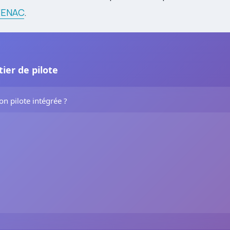
l’ENAC
.
ier de pilote
on pilote intégrée ?