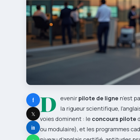
D
evenir
pilote de ligne
n’est pa
f
la rigueur scientifique, l’angl
𝕏
voies dominent : le
concours pilote
d
in
ou modulaire), et les programmes cad
niveau d’anglais certifié, aptitudes p