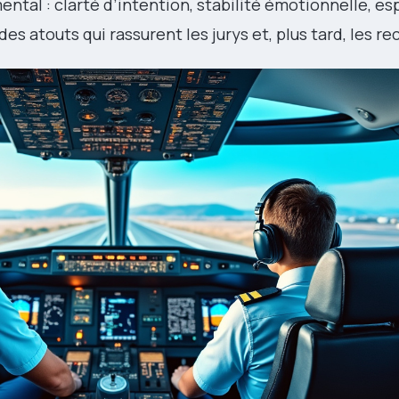
ntal : clarté d’intention, stabilité émotionnelle, esp
des atouts qui rassurent les jurys et, plus tard, les re