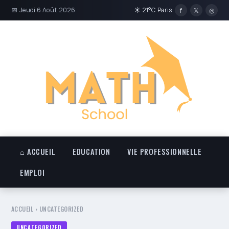
📅 Jeudi 6 Août 2026
☀ 21°C Paris
f
𝕏
◎
⌂ ACCUEIL
EDUCATION
VIE PROFESSIONNELLE
EMPLOI
ACCUEIL
›
UNCATEGORIZED
UNCATEGORIZED