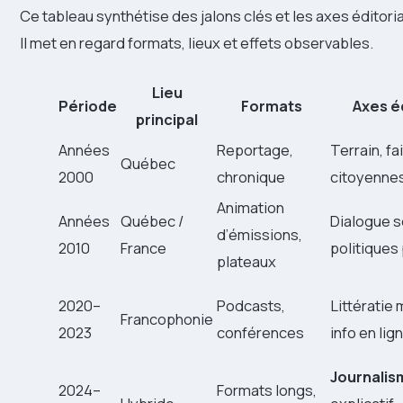
Ce tableau synthétise des jalons clés et les axes éditori
Il met en regard formats, lieux et effets observables.
Lieu
Période
Formats
Axes é
principal
Années
Reportage,
Terrain, fai
Québec
2000
chronique
citoyenne
Animation
Années
Québec /
Dialogue s
d’émissions,
2010
France
politiques
plateaux
2020–
Podcasts,
Littératie
Francophonie
2023
conférences
info en lig
Journalis
2024–
Formats longs,