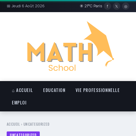
📅 Jeudi 6 Août 2026
☀ 21°C Paris
f
𝕏
◎
⌂ ACCUEIL
EDUCATION
VIE PROFESSIONNELLE
EMPLOI
ACCUEIL
›
UNCATEGORIZED
UNCATEGORIZED