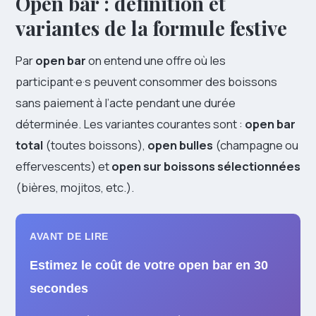
Open bar : définition et
variantes de la formule festive
Par
open bar
on entend une offre où les
participant·e·s peuvent consommer des boissons
sans paiement à l’acte pendant une durée
déterminée. Les variantes courantes sont :
open bar
total
(toutes boissons),
open bulles
(champagne ou
effervescents) et
open sur boissons sélectionnées
(bières, mojitos, etc.).
AVANT DE LIRE
Estimez le coût de votre open bar en 30
secondes