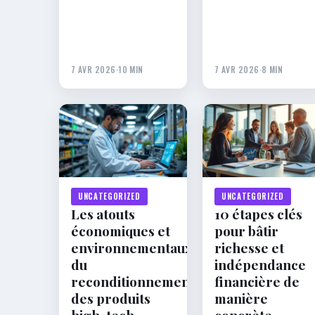
7 AVR 2026
·
10 MIN
7 AVR 2026
·
8 MIN
UNCATEGORIZED
UNCATEGORIZED
Les atouts
10 étapes clés
économiques et
pour bâtir
environnementaux
richesse et
du
indépendance
reconditionnement
financière de
des produits
manière