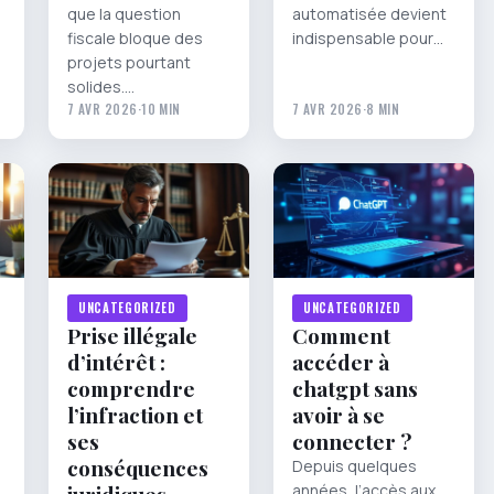
que la question
automatisée devient
fiscale bloque des
indispensable pour…
projets pourtant
solides.…
7 AVR 2026
·
10 MIN
7 AVR 2026
·
8 MIN
UNCATEGORIZED
UNCATEGORIZED
Prise illégale
Comment
d’intérêt :
accéder à
comprendre
chatgpt sans
l’infraction et
avoir à se
ses
connecter ?
conséquences
Depuis quelques
années, l’accès aux