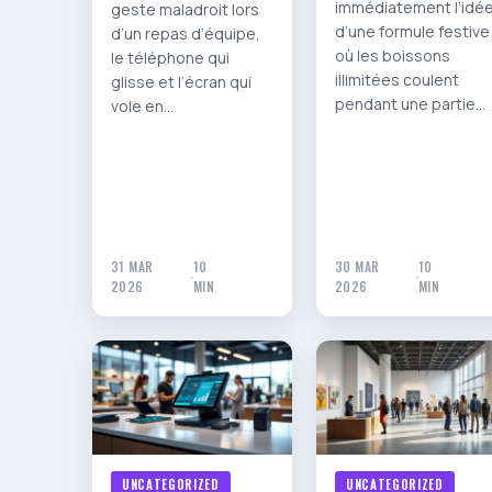
immédiatement l’idé
geste maladroit lors
d’une formule festive
d’un repas d’équipe,
où les boissons
le téléphone qui
illimitées coulent
glisse et l’écran qui
pendant une partie…
vole en…
31 MAR
10
30 MAR
10
·
·
2026
MIN
2026
MIN
UNCATEGORIZED
UNCATEGORIZED