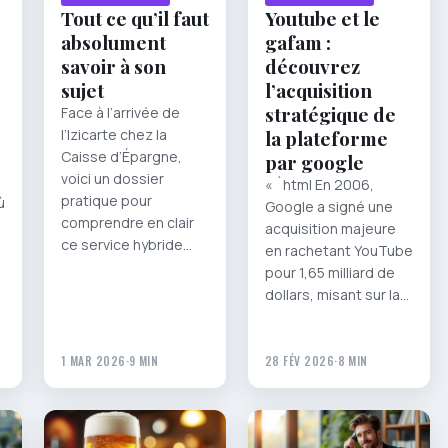
Tout ce qu’il faut
Youtube et le
absolument
gafam :
savoir à son
découvrez
sujet
l’acquisition
stratégique de
Face à l’arrivée de
l’Izicarte chez la
la plateforme
Caisse d’Épargne,
par google
voici un dossier
« `html En 2006,
pratique pour
ù
Google a signé une
comprendre en clair
acquisition majeure
ce service hybride…
en rachetant YouTube
pour 1,65 milliard de
dollars, misant sur la…
1 MAR 2026
·
9 MIN
28 FÉV 2026
·
8 MIN