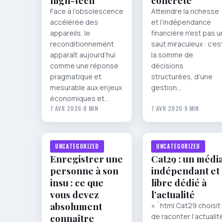
high-tech
concrète
Face à l’obsolescence
Atteindre la richesse
accélérée des
et l’indépendance
appareils, le
financière n’est pas u
reconditionnement
saut miraculeux : c’es
apparaît aujourd’hui
la somme de
comme une réponse
décisions
pragmatique et
structurées, d’une
mesurable aux enjeux
gestion…
économiques et…
7 AVR 2026
·
8 MIN
7 AVR 2026
·
9 MIN
UNCATEGORIZED
UNCATEGORIZED
Enregistrer une
Cat29 : un médi
personne à son
indépendant et
insu : ce que
libre dédié à
vous devez
l’actualité
absolument
« `html Cat29 choisit
connaître
de raconter l’actualit