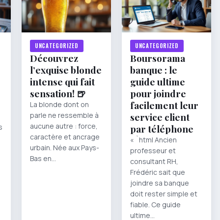
UNCATEGORIZED
UNCATEGORIZED
Découvrez
Boursorama
l’exquise blonde
banque : le
intense qui fait
guide ultime
sensation! 🍺
pour joindre
facilement leur
La blonde dont on
parle ne ressemble à
service client
aucune autre : force,
s
par téléphone
caractère et ancrage
« `html Ancien
urbain. Née aux Pays-
professeur et
Bas en…
consultant RH,
Frédéric sait que
joindre sa banque
doit rester simple et
fiable. Ce guide
ultime…