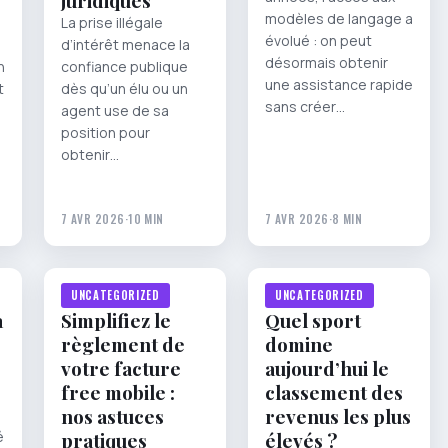
juridiques
modèles de langage a
La prise illégale
évolué : on peut
d’intérêt menace la
désormais obtenir
n
confiance publique
une assistance rapide
t
dès qu’un élu ou un
sans créer…
agent use de sa
position pour
obtenir…
7 AVR 2026
·
10 MIN
7 AVR 2026
·
8 MIN
UNCATEGORIZED
UNCATEGORIZED
a
Simplifiez le
Quel sport
règlement de
domine
votre facture
aujourd’hui le
free mobile :
classement des
nos astuces
revenus les plus
é
pratiques
élevés ?