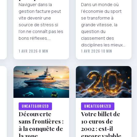
Naviguer dans la
Dans un monde où
gestion facture peut
l’économie du sport
vite devenir une
se transforme à
source de stress si
grande vitesse, la
l’on ne connaît pas les
question du
bons réflexes.…
classement des
disciplines les mieux…
1 AVR 2026
·
8 MIN
1 AVR 2026
·
10 MIN
UNCATEGORIZED
UNCATEGORIZED
Découverte
Votre billet de
sans frontières :
10 euros de
à la conquête de
2002 : est-il
la zone
encore valable