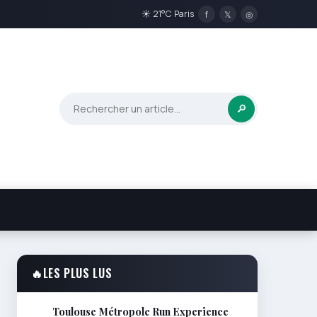
☀ 21°C Paris
f
𝕏
◎
🔎
🔥
LES PLUS LUS
Toulouse Métropole Run Experience