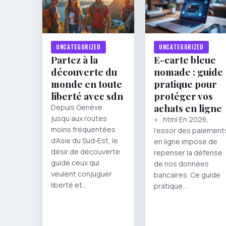
UNCATEGORIZED
UNCATEGORIZED
Partez à la
E-carte bleue
découverte du
nomade : guide
monde en toute
pratique pour
liberté avec sdn
protéger vos
achats en ligne
Depuis Genève
jusqu’aux routes
« `html En 2026,
moins fréquentées
l’essor des paiement
d’Asie du Sud‑Est, le
en ligne impose de
désir de découverte
repenser la défense
guide ceux qui
de nos données
veulent conjuguer
bancaires. Ce guide
liberté et…
pratique…