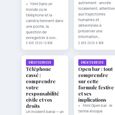
autrement : ancrée
« `html Dans un
localement, attentive
monde où le
aux trajectoires
téléphone et la
humaines et
caméra tiennent dans
déterminée à
une poche, la
préserver une
question de
information…
enregistrer à son…
6 AVR 2026
·
10 MIN
5 AVR 2026
·
8 MIN
UNCATEGORIZED
UNCATEGORIZED
Téléphone
Open bar : tout
cassé :
comprendre
comprendre
sur cette
votre
formule festive
responsabilité
et ses
civile et vos
implications
droits
« `html Open bar : le
terme évoque
Un incident banal — un