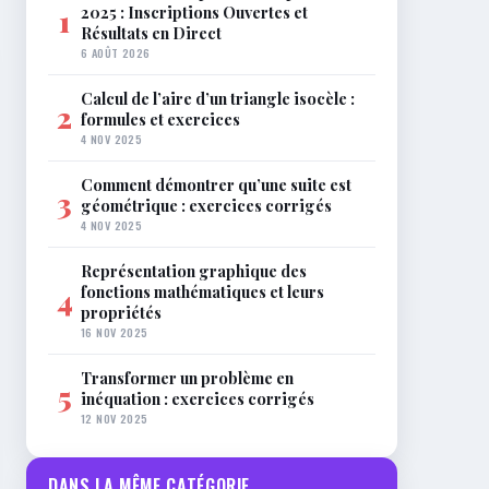
2025 : Inscriptions Ouvertes et
1
Résultats en Direct
6 AOÛT 2026
Calcul de l’aire d’un triangle isocèle :
2
formules et exercices
4 NOV 2025
Comment démontrer qu’une suite est
3
géométrique : exercices corrigés
4 NOV 2025
Représentation graphique des
fonctions mathématiques et leurs
4
propriétés
16 NOV 2025
Transformer un problème en
5
inéquation : exercices corrigés
12 NOV 2025
DANS LA MÊME CATÉGORIE