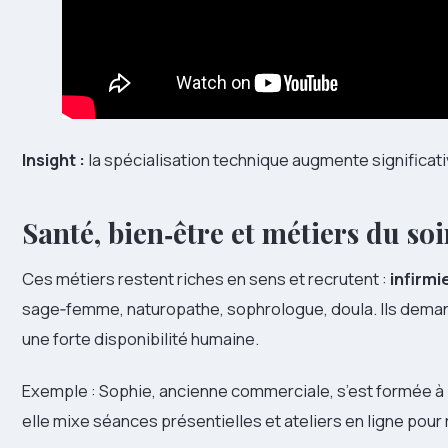
Insight :
la spécialisation technique augmente significativ
Santé, bien‑être et métiers du so
Ces métiers restent riches en sens et recrutent :
infirmi
sage‑femme, naturopathe, sophrologue, doula. Ils deman
une forte disponibilité humaine.
Exemple : Sophie, ancienne commerciale, s’est formée à la 
elle mixe séances présentielles et ateliers en ligne pour 