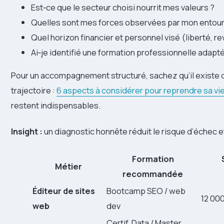
Est‑ce que le secteur choisi nourrit mes valeurs ?
Quelles sont mes forces observées par mon entou
Quel horizon financier et personnel visé (liberté, re
Ai‑je identifié une formation professionnelle adapté
Pour un accompagnement structuré, sachez qu’il existe 
trajectoire :
6 aspects à considérer pour reprendre sa vi
restent indispensables.
Insight :
un diagnostic honnête réduit le risque d’échec
Formation
Métier
recommandée
Éditeur de sites
Bootcamp SEO / web
12 00
web
dev
Certif. Data / Master