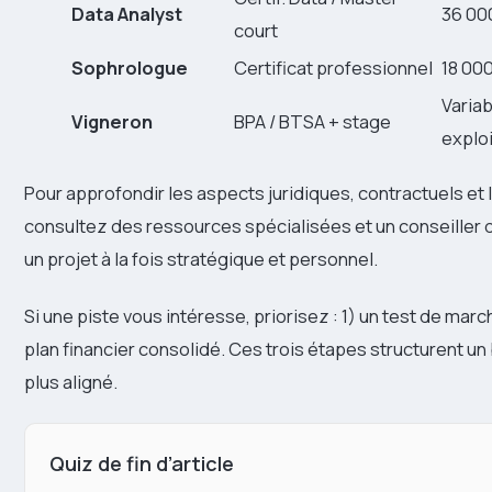
Data Analyst
36 00
court
Sophrologue
Certificat professionnel
18 00
Variab
Vigneron
BPA / BTSA + stage
exploi
Pour approfondir les aspects juridiques, contractuels et l
consultez des ressources spécialisées et un conseiller 
un projet à la fois stratégique et personnel.
Si une piste vous intéresse, priorisez : 1) un test de marc
plan financier consolidé. Ces trois étapes structurent u
plus aligné.
Quiz de fin d’article