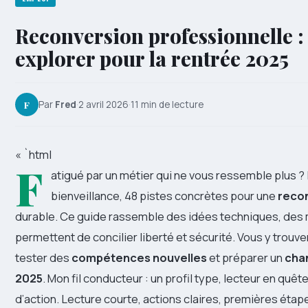
Reconversion professionnelle :
explorer pour la rentrée 2025
F
Par
Fred
·
2 avril 2026
·
11 min de lecture
« `html
F
atigué par un métier qui ne vous ressemble plus ? I
bienveillance, 48 pistes concrètes pour une
recon
durable. Ce guide rassemble des idées techniques, des m
permettent de concilier liberté et sécurité. Vous y trouv
tester des
compétences nouvelles
et préparer un
cha
2025
. Mon fil conducteur : un profil type, lecteur en quê
d’action. Lecture courte, actions claires, premières étap