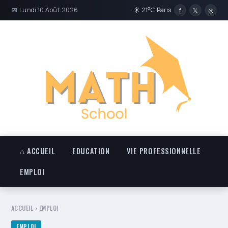
📅 Lundi 10 Août 2026
☀ 21°C Paris
f
𝕏
◎
⌂ ACCUEIL
EDUCATION
VIE PROFESSIONNELLE
EMPLOI
ACCUEIL
›
EMPLOI
EMPLOI