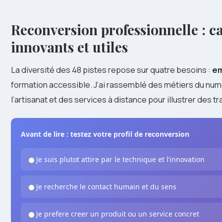
Reconversion professionnelle : c
innovants et utiles
La diversité des 48 pistes repose sur quatre besoins :
em
formation accessible. J’ai rassemblé des métiers du numé
l’artisanat et des services à distance pour illustrer des t
Avant de lire : testez votre profil de reconversion
Je suis plutot attire par le technique et l’innovation
Je recherche le contact humain et du sens
Je prefere creer un produit ou un service concret