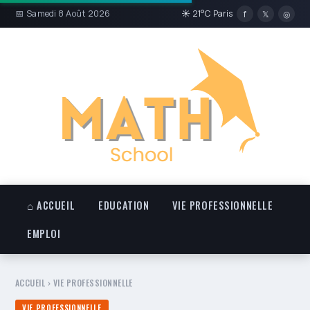
📅 Samedi 8 Août 2026
☀ 21°C Paris
f
𝕏
◎
⌂ ACCUEIL
EDUCATION
VIE PROFESSIONNELLE
EMPLOI
ACCUEIL
›
VIE PROFESSIONNELLE
VIE PROFESSIONNELLE