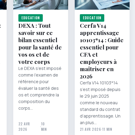
EDUCATION
EDUCATION
:
DEXA : Tout
Cerfa V14
savoir sur ce
apprentissage
bilan essentiel
10103*14 : Guide
pour la santé de
essentiel pour
vos os et de
CFA et
votre corps
employeurs à
maîtriser en
Le DEXA s’est imposé
comme l’examen de
2026
référence pour
Cerfa V14 10103*14
évaluer la santé des
s’est imposé depuis
os et comprendre la
le 29 juin 2025
composition du
comme le nouveau
corps…
standard du contrat
d’apprentissage. Un
an plus…
22 AVR
10
·
2026
MIN
21 AVR 2026
·
11 MIN