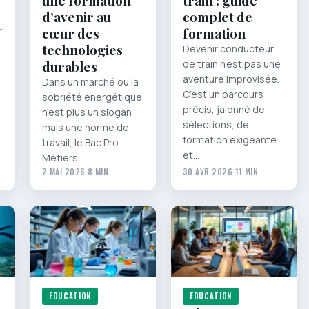
une formation
train : guide
d’avenir au
complet de
r
cœur des
formation
technologies
Devenir conducteur
durables
de train n’est pas une
aventure improvisée.
Dans un marché où la
C’est un parcours
sobriété énergétique
précis, jalonné de
n’est plus un slogan
sélections, de
mais une norme de
formation exigeante
travail, le Bac Pro
et…
Métiers…
2 MAI 2026
·
8 MIN
30 AVR 2026
·
11 MIN
EDUCATION
EDUCATION