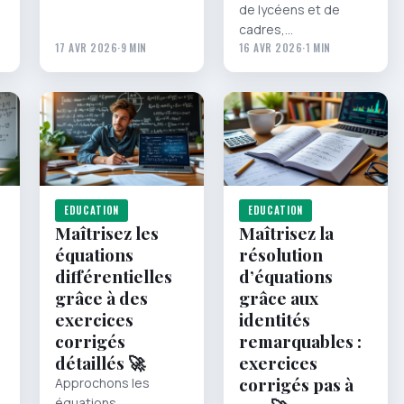
de lycéens et de
cadres,…
17 AVR 2026
·
9 MIN
16 AVR 2026
·
1 MIN
EDUCATION
EDUCATION
Maîtrisez les
Maîtrisez la
équations
résolution
différentielles
d’équations
grâce à des
grâce aux
exercices
identités
corrigés
remarquables :
détaillés 🚀
exercices
corrigés pas à
Approchons les
équations