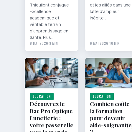
Thieullent conjugue
et les alliés dans une
Excellence
lutte d’ampleur
académique et
inédite,…
véritable terrain
d’apprentissage en
Santé. Plus…
8 MAI 2026
·
9 MIN
6 MAI 2026
·
10 MIN
EDUCATION
EDUCATION
Découvrez le
Combien coûte
Bac Pro Optique
la formation
Lunetterie :
pour devenir
votre passerelle
aide-soignant(e