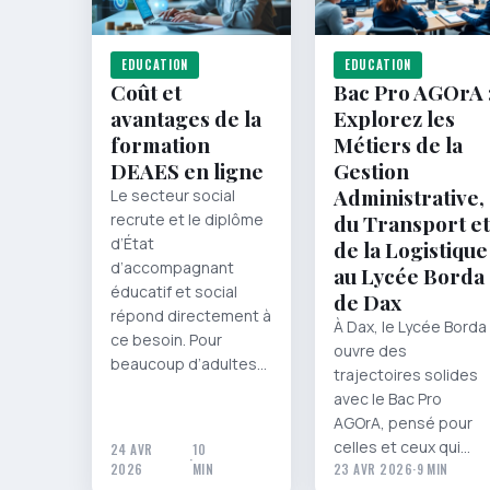
EDUCATION
EDUCATION
Coût et
Bac Pro AGOrA 
avantages de la
Explorez les
formation
Métiers de la
DEAES en ligne
Gestion
Administrative,
Le secteur social
recrute et le diplôme
du Transport et
d’État
de la Logistique
d’accompagnant
au Lycée Borda
éducatif et social
de Dax
répond directement à
À Dax, le Lycée Borda
ce besoin. Pour
ouvre des
beaucoup d’adultes…
trajectoires solides
avec le Bac Pro
AGOrA, pensé pour
celles et ceux qui…
24 AVR
10
·
2026
MIN
23 AVR 2026
·
9 MIN