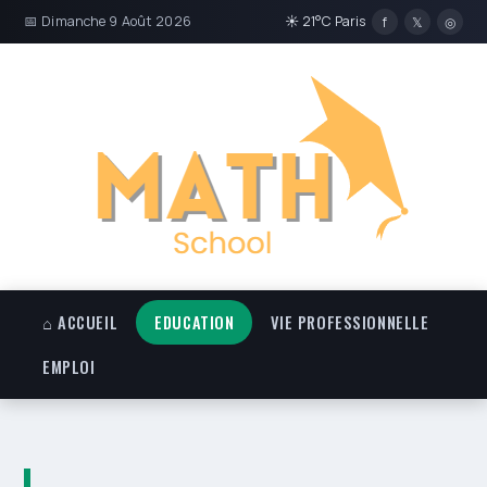
📅 Dimanche 9 Août 2026
☀ 21°C Paris
f
𝕏
◎
⌂ ACCUEIL
EDUCATION
VIE PROFESSIONNELLE
EMPLOI